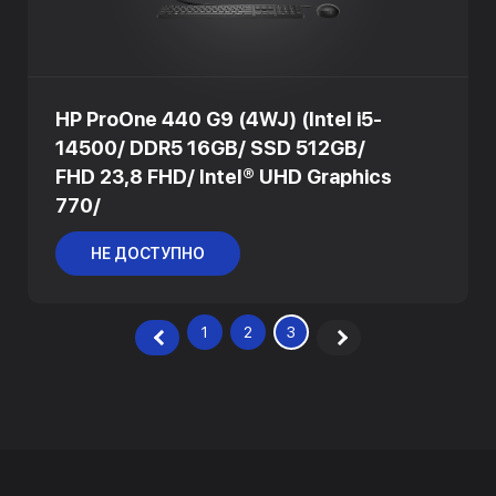
HP ProOne 440 G9 (4WJ) (Intel i5-
14500/ DDR5 16GB/ SSD 512GB/
FHD 23,8 FHD/ Intel® UHD Graphics
770/
НЕ ДОСТУПНО
1
2
3