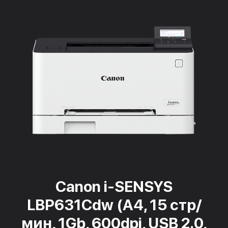
Canon i-SENSYS
LBP631Cdw (A4, 15 стр/
мин, 1Gb, 600dpi, USB 2.0,