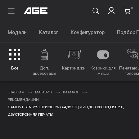
0
Модели
Каталог
Конфигуратор
Подбор 
Все
Доп.
Картриджи
Коврики для
Печатаю
аксессуары
мыши
головк
ГЛАВНАЯ
МАГАЗИН
КАТАЛОГ
РЕКОМЕНДАЦИИ
CANON I-SENSYS LBP631CDW (A4, 15 СТР/МИН, 1GB, 600DPI, USB 2.0,
ДВУСТОРОННЯЯ ПЕЧАТЬ)