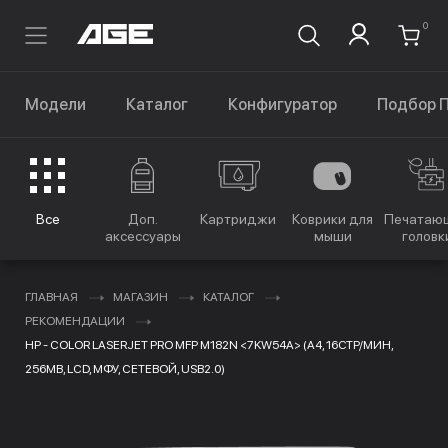
0
Модели
Каталог
Конфигуратор
Подбор 
Все
Доп.
Картриджи
Коврики для
Печатаю
аксессуары
мыши
головк
ГЛАВНАЯ
МАГАЗИН
КАТАЛОГ
РЕКОМЕНДАЦИИ
HP - COLOR LASERJET PRO MFP M182N <7KW54A> (A4, 16СТР/МИН,
256MB, LCD, МФУ, СЕТЕВОЙ, USB2.0)