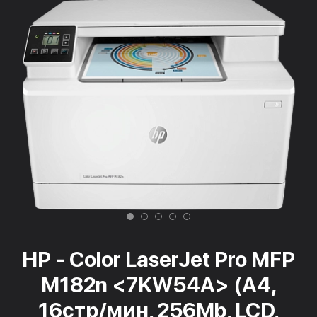
HP - Color LaserJet Pro MFP
M182n <7KW54A> (A4,
16стр/мин, 256Mb, LCD,