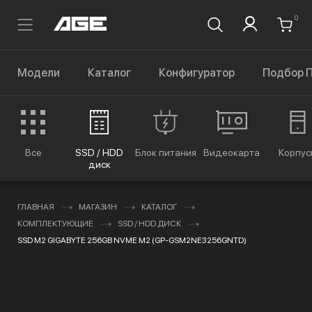
0
Модели
Каталог
Конфигуратор
Подбор 
Все
SSD / HDD
Блок питания
Видеокарта
Корпус
диск
ГЛАВНАЯ
МАГАЗИН
КАТАЛОГ
КОМПЛЕКТУЮЩИЕ
SSD / HDD ДИСК
SSD M2 GIGABYTE 256GB NVME M2 (GP-GSM2NE3256GNTD)