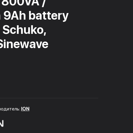
 800VA /
 9Ah battery
2 Schuko,
Sinewave
водитель:
ION