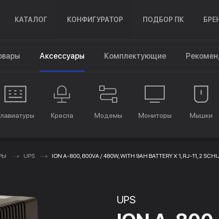
КАТАЛОГ
КОНФИГУРАТОР
ПОДБОР ПК
БРЕ
овары
Аксессуары
Комплектующие
Рекомен
Клавиатуры
Кресла
Модемы
Мониторы
Мышки
РЫ
UPS
ION A-800, 800VA / 480W, WITH 9AH BATTERY Х 1, RJ-11, 2 S
UPS