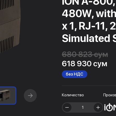
ION A-800,
480W, with
х 1, RJ-11, 
Simulated 
680 823 сум
618 930 сум
без НДС
Количество
Произ