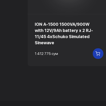
0W,
ION A-1500 1500VA/900W
/45
with 12V/9Ah battery х 2 RJ-
11/45 4xSchuko Simulated
Sinewave
1 412 775 сум
В КОРЗИНУ
В