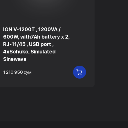
ION V-1200T , 1200VA /
ION-A
600W, with7Ah battery х 2,
2 018 2
RJ-11/45 , USB port ,
4xSchuko, Simulated
Sinewave
1 210 950 сум
В КОРЗИНУ