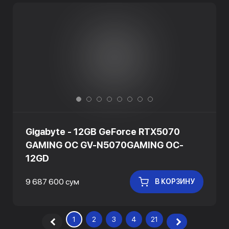
Gigabyte - 12GB GeForce RTX5070
GAMING OC GV-N5070GAMING OC-
12GD
9 687 600 сум
В КОРЗИНУ
1
2
3
4
21