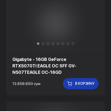
Gigabyte - 16GB GeForce
RTX5070Ti EAGLE OC SFF GV-
N507TEAGLE OC-16GD
13 858 650 сум
В КОРЗИНУ