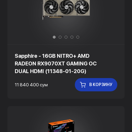
Sapphire - 16GB NITRO+ AMD
RADEON RX9070XT GAMING OC
DUAL HDMI (11348-01-20G)
11 840 400 сум
В КОРЗИНУ