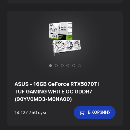
ASUS - 16GB GeForce RTX5070Ti
TUF GAMING WHITE OC GDDR7
(90YV0MD3-M0NA00)
14 127 750 сум
В КОРЗИНУ