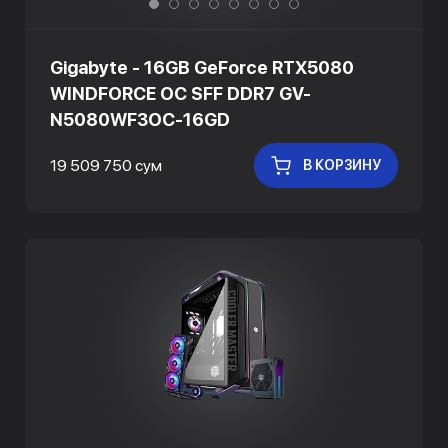
Gigabyte - 16GB GeForce RTX5080
WINDFORCE OC SFF DDR7 GV-
N5080WF3OC-16GD
19 509 750 сум
В КОРЗИНУ