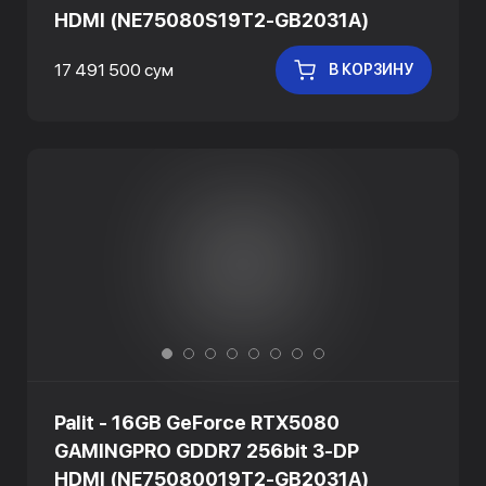
HDMI (NE75080S19T2-GB2031A)
17 491 500 сум
В КОРЗИНУ
Palit - 16GB GeForce RTX5080
GAMINGPRO GDDR7 256bit 3-DP
HDMI (NE75080019T2-GB2031A)