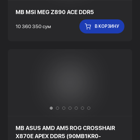
MB MSI MEG Z890 ACE DDR5
10 360 350 сум
В КОРЗИНУ
MB ASUS AMD AM5 ROG CROSSHAIR
X870E APEX DDR5 (90MB1KR0-