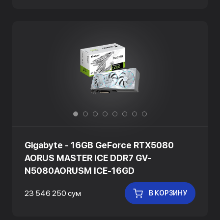
Gigabyte - 16GB GeForce RTX5080
AORUS MASTER ICE DDR7 GV-
N5080AORUSM ICE-16GD
23 546 250 сум
В КОРЗИНУ