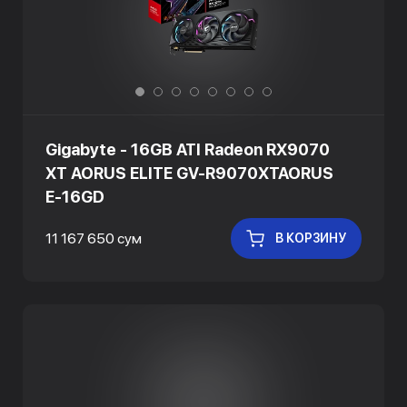
Gigabyte - 16GB ATI Radeon RX9070
XT AORUS ELITE GV-R9070XTAORUS
E-16GD
11 167 650 сум
В КОРЗИНУ