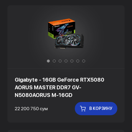
Gigabyte - 16GB GeForce RTX5080
AORUS MASTER DDR7 GV-
N5080AORUS M-16GD
22 200 750 сум
В КОРЗИНУ