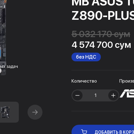
MB ASUS 
Z890-PLUS
5 032 170 сум
4 574 700 сум
без НДС
Количество
Произ
ДОБАВИТЬ В КОР