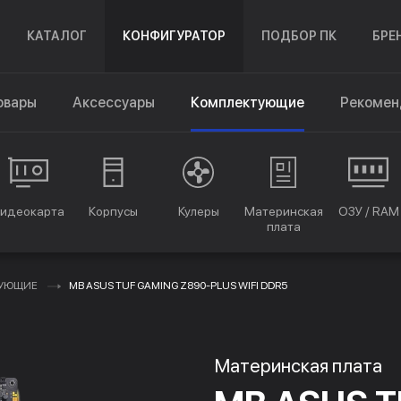
КАТАЛОГ
КОНФИГУРАТОР
ПОДБОР ПК
БРЕ
овары
Аксессуары
Комплектующие
Рекомен
идеокарта
Корпусы
Кулеры
Материнская
ОЗУ / RAM
плата
ТУЮЩИЕ
MB ASUS TUF GAMING Z890-PLUS WIFI DDR5
Материнская плата