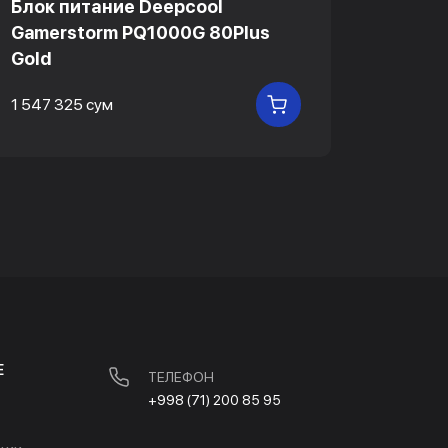
Блок питание Deepcool
Блок 
Gamerstorm PQ1000G 80Plus
Gamer
Gold
Gold
1 547 325 сум
1 143 6
В КОРЗИНУ
Е
ТЕЛЕФОН
+998 (71) 200 85 95