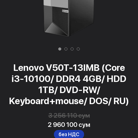
Lenovo V50T-13IMB (Core
i3-10100/ DDR4 4GB/ HDD
1TB/ DVD-RW/
Keyboard+mouse/ DOS/ RU)
3 256 110 сум
2 960 100 сум
без НДС