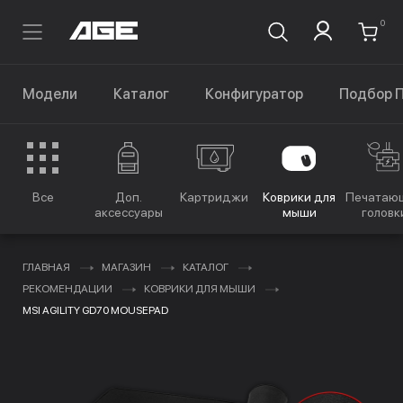
0
Модели
Каталог
Конфигуратор
Подбор 
Все
Доп.
Картриджи
Коврики для
Печатаю
аксессуары
мыши
головк
ГЛАВНАЯ
МАГАЗИН
КАТАЛОГ
РЕКОМЕНДАЦИИ
КОВРИКИ ДЛЯ МЫШИ
MSI AGILITY GD70 MOUSEPAD