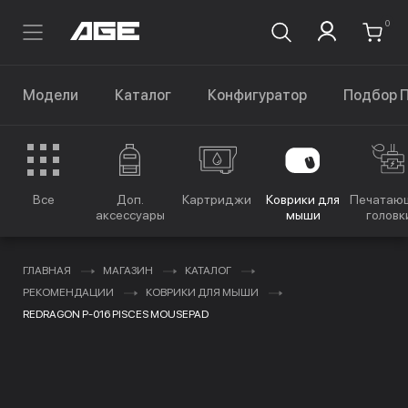
0
Модели
Каталог
Конфигуратор
Подбор 
Все
Доп.
Картриджи
Коврики для
Печатаю
аксессуары
мыши
головк
ГЛАВНАЯ
МАГАЗИН
КАТАЛОГ
РЕКОМЕНДАЦИИ
КОВРИКИ ДЛЯ МЫШИ
REDRAGON P-016 PISCES MOUSEPAD