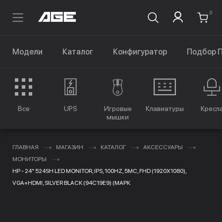
0
Модели
Каталог
Конфигуратор
Подбор 
Все
UPS
Игровые
Клавиатуры
Кресл
мышки
ГЛАВНАЯ
МАГАЗИН
КАТАЛОГ
АКСЕССУАРЫ
МОНИТОРЫ
HP - 24" 524SH LED MONITOR, IPS, 100HZ, 5MC, FHD (1920X1080),
VGA+HDMI, SILVER BLACK (94C19E9) (МАРК