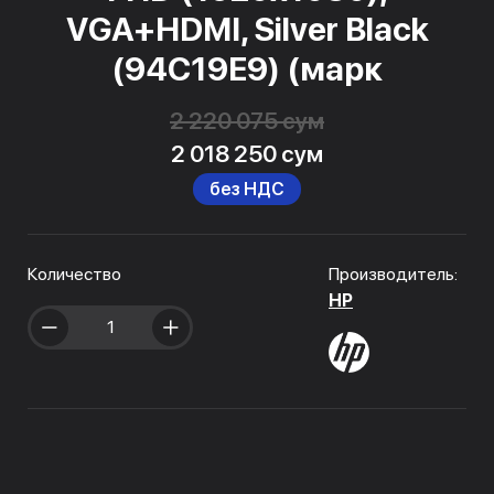
VGA+HDMI, Silver Black
(94C19E9) (марк
2 220 075 сум
2 018 250 сум
без НДС
Количество
Производитель:
HP