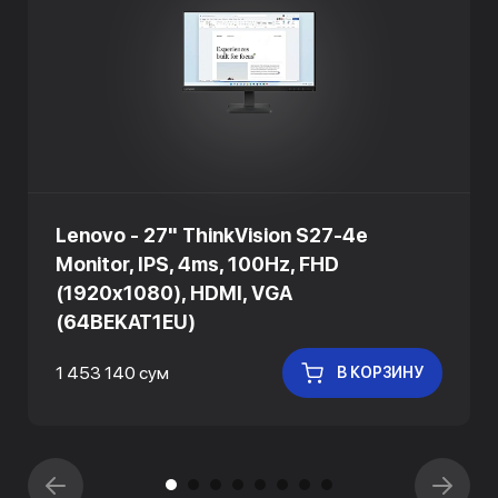
Lenovo - 27" ThinkVision S27-4e
Monitor, IPS, 4ms, 100Hz, FHD
(1920x1080), HDMI, VGA
(64BEKAT1EU)
1 453 140 сум
В КОРЗИНУ