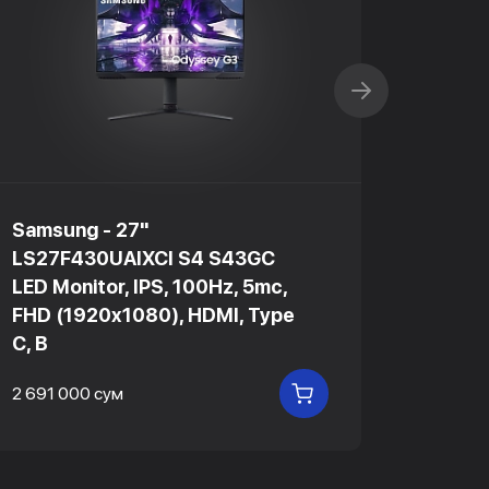
Samsung - 27"
Samsu
LS27F430UAIXCI S4 S43GC
LS24F
LED Monitor, IPS, 100Hz, 5mc,
LED Mo
FHD (1920x1080), HDMI, Type
FHD (
C, B
C, B
2 691 000 сум
2 421 9
В КОРЗИНУ