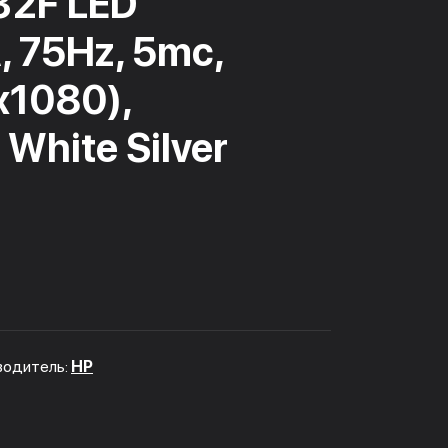
32F LED
, 75Hz, 5mc,
x1080),
White Silver
водитель:
HP