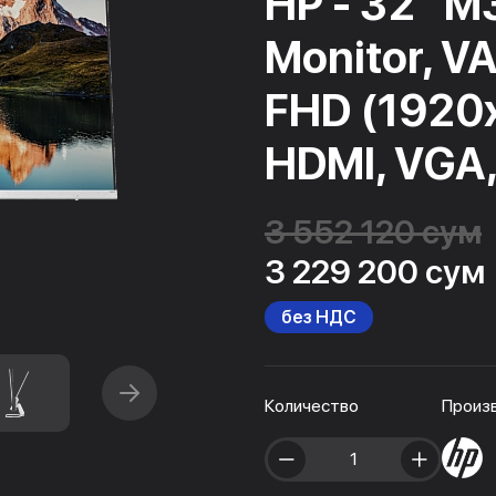
HP - 32" M
Monitor, VA
FHD (1920
HDMI, VGA, 
3 552 120 сум
3 229 200 сум
без НДС
Количество
Произ