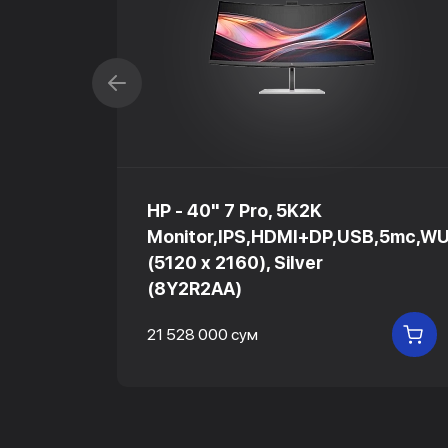
X+,
HP - 40" 7 Pro, 5K2K
Monitor,IPS,HDMI+DP,USB,5mc,W
,
(5120 x 2160), Silver
(8Y2R2AA)
21 528 000 сум
В КОРЗИНУ
В