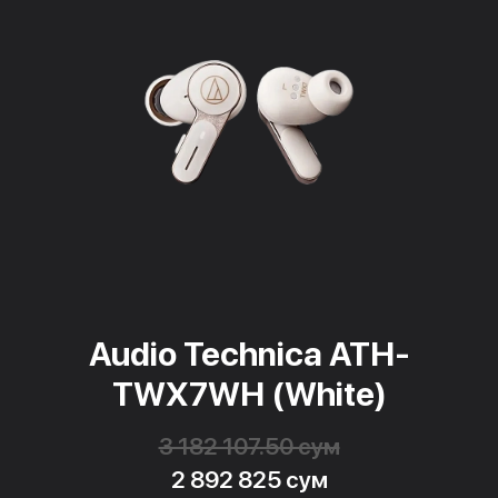
Audio Technica ATH-
TWX7WH (White)
3 182 107.50 сум
2 892 825 сум