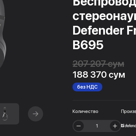
Беспрово
стереона
Defender F
B695
207 207 сум
188 370 сум
без НДС
Количество
Произ