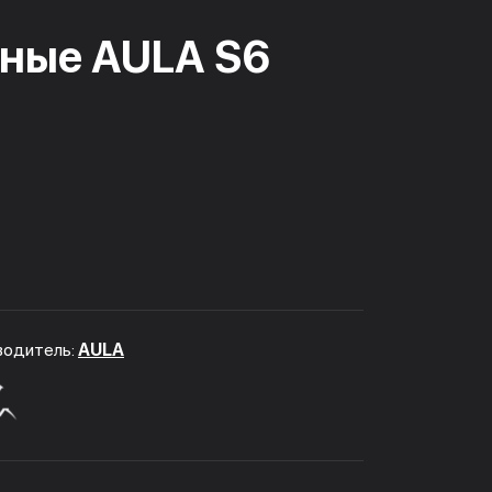
ные AULA S6
водитель:
AULA