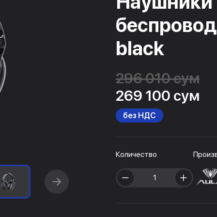
Наушники
беспровод
black
296 010 сум
269 100 сум
без НДС
Количество
Произ