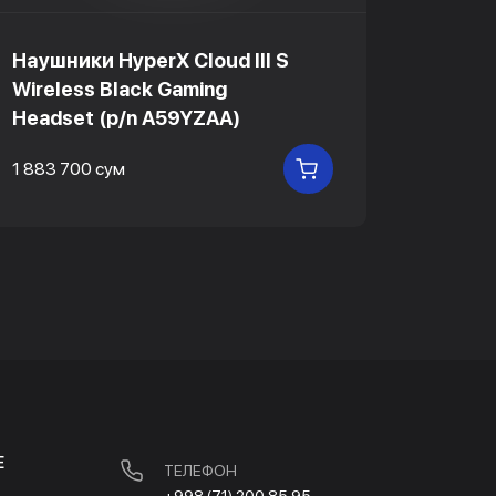
Наушники HyperX Cloud III S
Наушни
Wireless Black Gaming
Wirele
Headset (p/n A59YZAA)
Heads
1 883 700 сум
1 883 7
В КОРЗИНУ
Е
ТЕЛЕФОН