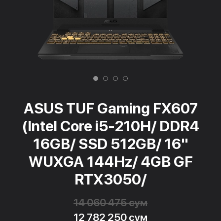
ASUS TUF Gaming FX607
(Intel Core i5-210H/ DDR4
16GB/ SSD 512GB/ 16"
WUXGA 144Hz/ 4GB GF
RTX3050/
14 060 475 сум
12 782 250 сум