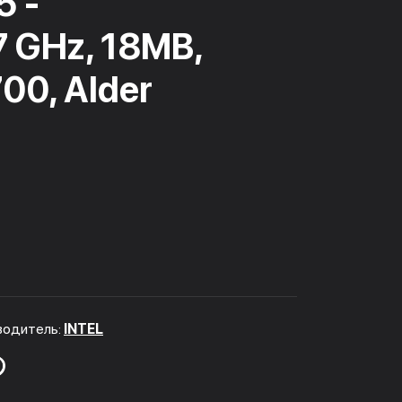
5 -
7 GHz, 18MB,
00, Alder
водитель:
INTEL