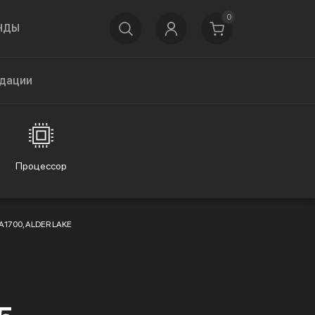
0
НДЫ
дации
Процессор
GA1700, ALDER LAKE