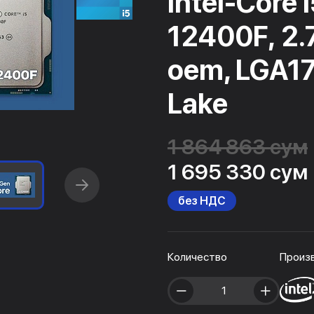
Intel-Core i
12400F, 2.
oem, LGA17
Lake
1 864 863 сум
1 695 330 сум
без НДС
Количество
Произ