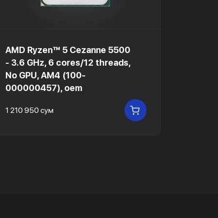
AMD Ryzen™ 5 Cezanne 5500
Intel 
- 3.6 GHz, 6 cores/12 threads,
24MB,
No GPU, AM4 (100-
Lake
000000457), oem
2 919 7
1 210 950 сум
В КОРЗИНУ