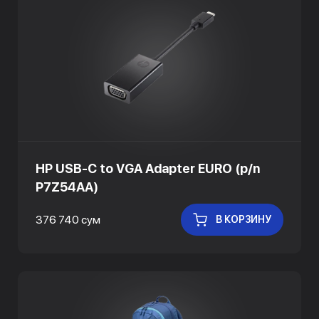
HP USB-C to VGA Adapter EURO (p/n
P7Z54AA)
376 740 сум
В КОРЗИНУ