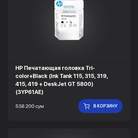
HP Печатающая головка Tri-
color+Black (Ink Tank 115, 315, 319,
415, 419 + DeskJet GT 5800)
(3YP61AE)
538 200 сум
В КОРЗИНУ