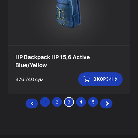
HP Backpack HP 15,6 Active
Blue/Yellow
376 740 сум
В КОРЗИНУ
1
2
3
4
5