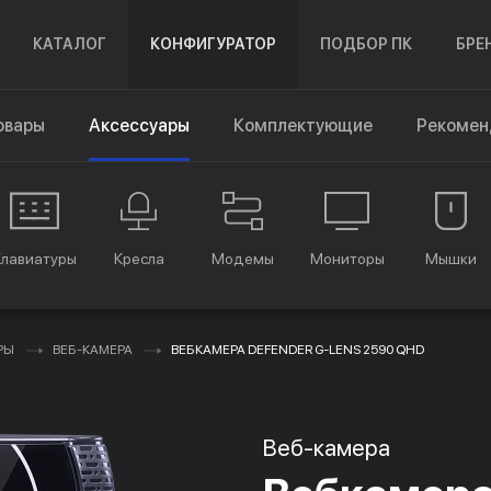
КАТАЛОГ
КОНФИГУРАТОР
ПОДБОР ПК
БРЕ
овары
Аксессуары
Комплектующие
Рекомен
Клавиатуры
Кресла
Модемы
Мониторы
Мышки
РЫ
ВЕБ-КАМЕРА
ВЕБКАМЕРА DEFENDER G-LENS 2590 QHD
Веб-камера