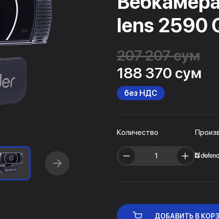
Вебкамера
lens 2590
207 207 сум
188 370 сум
без НДС
Количество
Произ
ДОБАВИТЬ В КОР