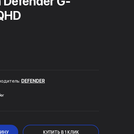
 Defender G-
 QHD
водитель:
DEFENDER
ЗИНУ
КУПИТЬ В 1 КЛИК