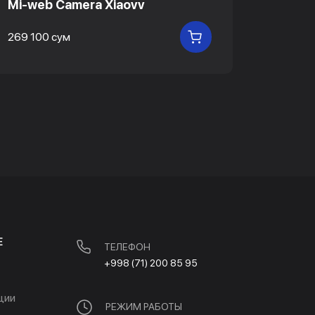
Mi-web Camera Xiaovv
HP 96
Webca
269 100 сум
В КОРЗИНУ
2 489 1
Е
ТЕЛЕФОН
+998 (71) 200 85 95
ции
РЕЖИМ РАБОТЫ