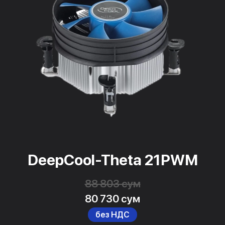
DeepCool-Theta 21PWM
88 803 сум
80 730 сум
без НДС