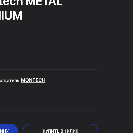
tech METAL
MIUM
водитель:
MONTECH
ЗИНУ
КУПИТЬ В 1 КЛИК