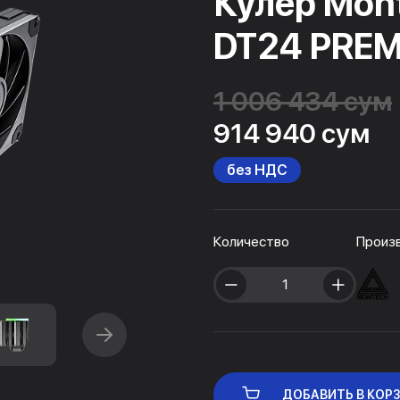
Кулер Mon
DT24 PRE
1 006 434 сум
914 940 сум
без НДС
Количество
Произ
ДОБАВИТЬ В КОР