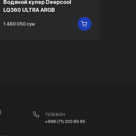
Водяной кулер Deepcool
Водян
LQ360 ULTRA ARGB
SPART
1 480 050 сум
2 825 5
В КОРЗИНУ
Е
ТЕЛЕФОН
+998 (71) 200 85 95