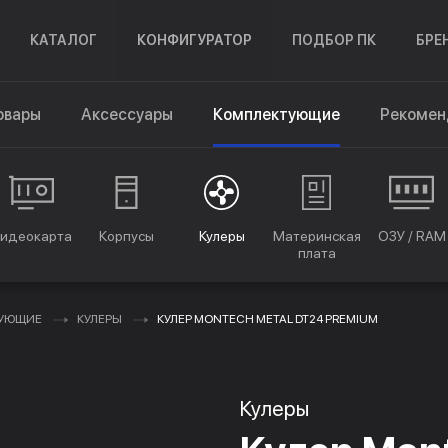
КАТАЛОГ
КОНФИГУРАТОР
ПОДБОР ПК
БРЕ
овары
Аксессуары
Комплектующие
Рекомен
идеокарта
Корпусы
Кулеры
Материнская
ОЗУ / RAM
плата
ТУЮЩИЕ
КУЛЕРЫ
КУЛЕР MONTECH METAL DT24 PREMIUM
Кулеры