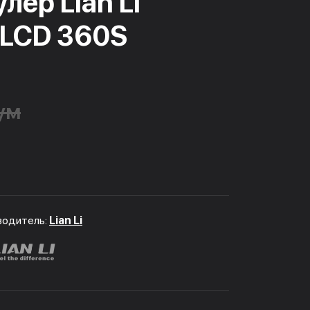
лер Lian Li
 LCD 360S
сум
водитель:
Lian Li