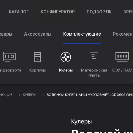
КАТАЛОГ
КОНФИГУРАТОР
ПОДБОР ПК
БРЕ
овары
Аксессуары
Комплектующие
Рекомен
идеокарта
Корпусы
Кулеры
Материнская
ОЗУ / RAM
плата
ТУЮЩИЕ
КУЛЕРЫ
ВОДЯНОЙ КУЛЕР LIAN LI HYDROSHIFT LCD 360S WH
Кулеры