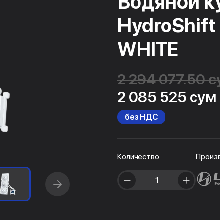
Водяной ку
HydroShift
WHITE
2 294 077.50 
2 085 525 сум
без НДС
Количество
Произ