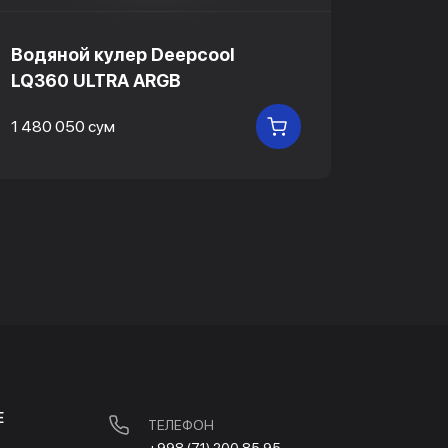
Водяной кулер Deepcool
Водян
LQ360 ULTRA ARGB
SPART
1 480 050 сум
2 825 5
В КОРЗИНУ
Е
ТЕЛЕФОН