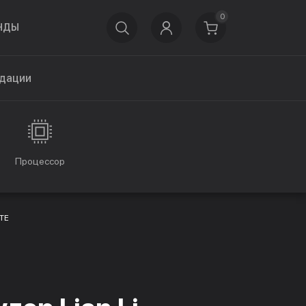
0
НДЫ
дации
Процессор
ITE