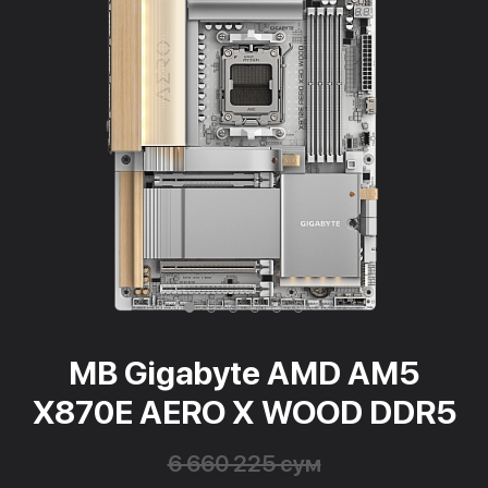
MB Gigabyte AMD AM5
X870E AERO X WOOD DDR5
6 660 225 сум