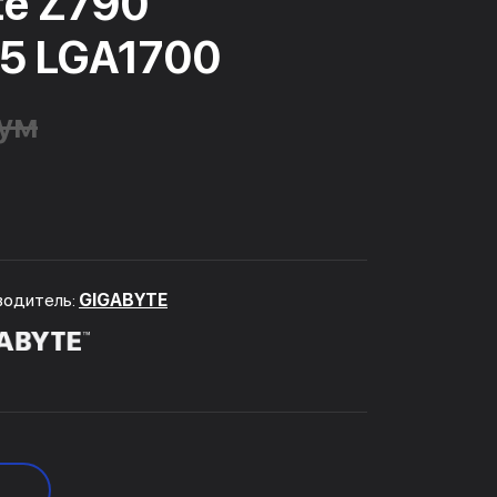
te Z790
5 LGA1700
сум
водитель:
GIGABYTE