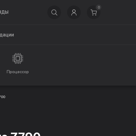
0
НДЫ
дации
Процессор
700