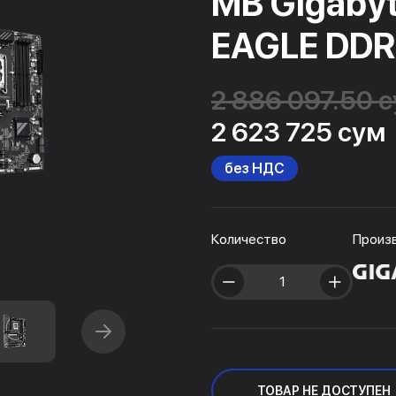
MB Gigaby
EAGLE DDR
2 886 097.50 
2 623 725 сум
без НДС
Количество
Произ
ТОВАР НЕ ДОСТУПЕН