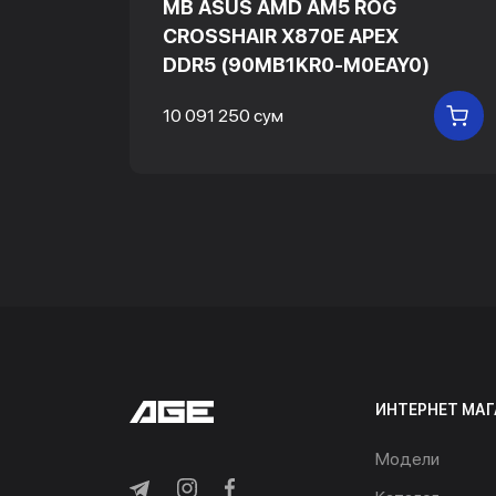
70
MB ASUS AMD AM5 ROG
CROSSHAIR X870E APEX
DDR5 (90MB1KR0-M0EAY0)
В КОРЗИНУ
10 091 250 сум
В
ИНТЕРНЕТ МАГ
Модели